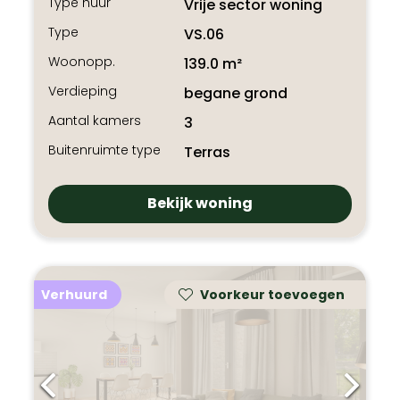
Type huur
Vrije sector woning
Type
VS.06
Woonopp.
139.0 m²
Verdieping
begane grond
Aantal kamers
3
Buitenruimte type
Terras
Bekijk woning
Verhuurd
Voorkeur toevoegen