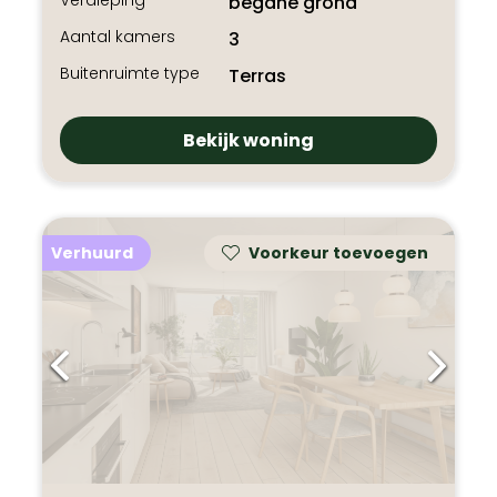
Verdieping
begane grond
Aantal kamers
3
Buitenruimte type
Terras
Bekijk woning
Verhuurd
Voorkeur toevoegen