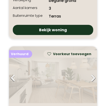
Verdieping
begane grond
Aantal kamers
3
Buitenruimte type
Terras
Bekijk woning
Verhuurd
Voorkeur toevoegen