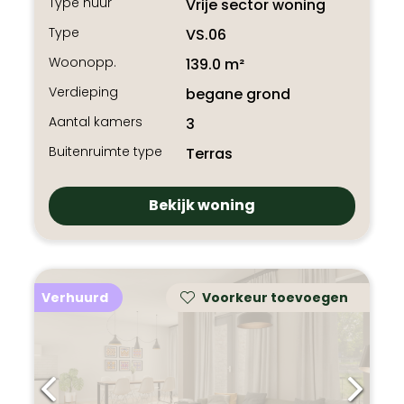
Type huur
Vrije sector woning
Type
VS.06
Woonopp.
139.0 m²
Verdieping
begane grond
Aantal kamers
3
Buitenruimte type
Terras
Bekijk woning
Verhuurd
Voorkeur toevoegen